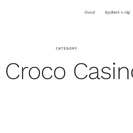
Úvod
Bydlení v ráji
CATEGORY
y Croco Casin