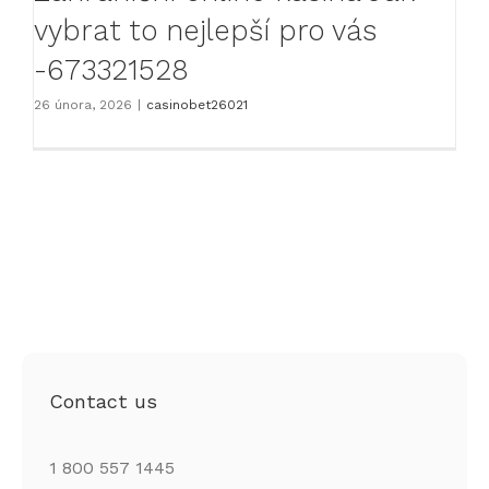
vybrat to nejlepší pro vás
-673321528
26 února, 2026
|
casinobet26021
Contact us
1 800 557 1445