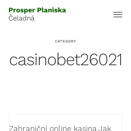
Přeskočit
na
obsah
CATEGORY
casinobet26021
Zahraniční online kasina Jak