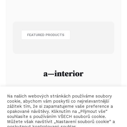
FEATURED PRODUCTS
Na našich webových stránkách používáme soubory
cookie, abychom vám poskytli co nejrelevantnější
zážitek tím, že si zapamatujeme vaše preference a
opakované návštěvy. Kliknutím na „Přijmout vše“
© Copyright • Avada Theme • Powered by
WordPress
souhlasíte s používáním VŠECH souborů cookie.
Můžete však navštívit „Nastavení souborů cookie“ a
poskytnout kontrolovaný souhlas.