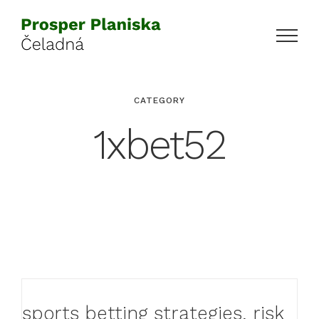
Přeskočit
na
obsah
CATEGORY
1xbet52
sports betting strategies, risk