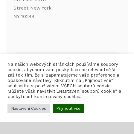
142 East 50th
Street New York,
NY 10244
Na našich webových stránkách používáme soubory
FEATURED PRODUCTS
cookie, abychom vám poskytli co nejrelevantnější
zážitek tím, že si zapamatujeme vaše preference a
opakované návštěvy. Kliknutím na „Přijmout vše“
souhlasíte s používáním VŠECH souborů cookie.
Můžete však navštívit „Nastavení souborů cookie“ a
poskytnout kontrolovaný souhlas.
Nastavení Cookies
Příjmout vše