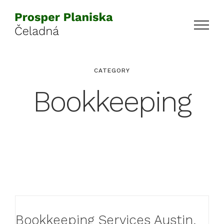
Přeskočit
na
obsah
CATEGORY
Bookkeeping
Bookkeeping Services Austin,