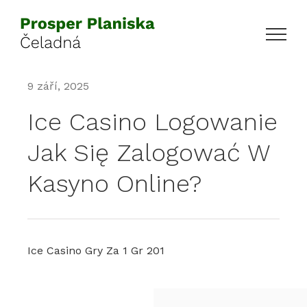
Přeskočit
na
obsah
9 září, 2025
Ice Casino Logowanie
Jak Się Zalogować W
Kasyno Online?
Ice Casino Gry Za 1 Gr 201