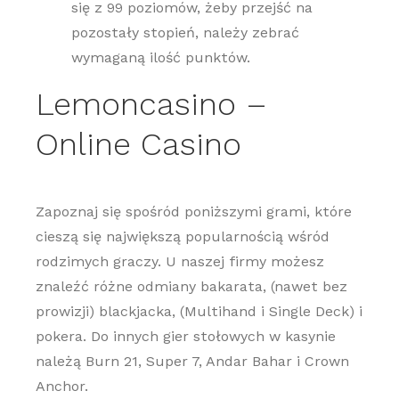
się z 99 poziomów, żeby przejść na
pozostały stopień, należy zebrać
wymaganą ilość punktów.
Lemoncasino –
Online Casino
Zapoznaj się spośród poniższymi grami, które
cieszą się największą popularnością wśród
rodzimych graczy. U naszej firmy możesz
znaleźć różne odmiany bakarata, (nawet bez
prowizji) blackjacka, (Multihand i Single Deck) i
pokera. Do innych gier stołowych w kasynie
należą Burn 21, Super 7, Andar Bahar i Crown
Anchor.