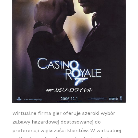
Wirtualne firma gier oferuje szeroki wybór
zabawy hazardowej dostosowanej do
preferencji większości klientów. W wirtualnej