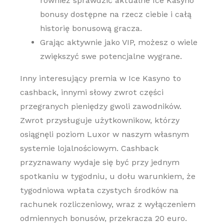
również sprawdzić aktualne Ice Kasyno
bonusy dostępne na rzecz ciebie i całą
historię bonusową gracza.
Grając aktywnie jako VIP, możesz o wiele
zwiększyć swe potencjalne wygrane.
Inny interesujący premia w Ice Kasyno to
cashback, innymi słowy zwrot części
przegranych pieniędzy gwoli zawodników.
Zwrot przysługuje użytkownikow, którzy
osiągnęli poziom Luxor w naszym własnym
systemie lojalnościowym. Cashback
przyznawany wydaje się być przy jednym
spotkaniu w tygodniu, u dołu warunkiem, że
tygodniowa wpłata czystych środków na
rachunek rozliczeniowy, wraz z wyłączeniem
odmiennych bonusów, przekracza 20 euro.