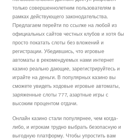
только совершеннолетним пользователям в
рамках действующего законодательства.
Предлагаем перейти по ссылке на любой из
официальных сайтов честных клубов и хотя бы
просто покатать слоты без вложений и
регистрации. Убедившись, что игровые
автоматы в рекомендуемых нами интернет
казино реально дающие, зарегистрируйтесь и
играйте на деньги. В популярных казино вы
сможете увидеть ходовые игровые автоматы,
заряженные слоты 777, азартные игры с
высоким процентом отдачи.
Онлайн казино стали популярнее, чем когда-
либо, и игрокам трудно выбрать безопасную и
выгодную платформу. Чтобы упростить вам