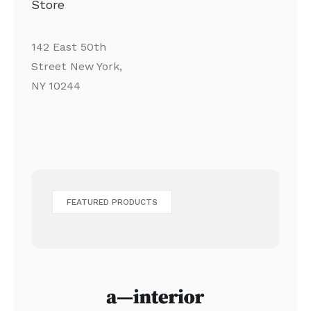
Store
142 East 50th
Street New York,
NY 10244
FEATURED PRODUCTS