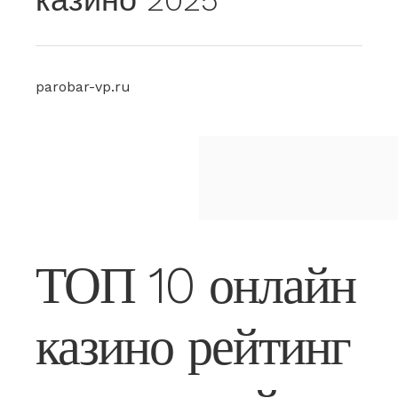
parobar-vp.ru
ТОП 10 онлайн
казино рейтинг