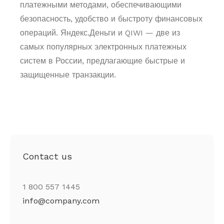
платежными методами, обеспечивающими
безопасность, удобство и быстроту финансовых
операций. Яндекс.Деньги и QIWI — две из
самых популярных электронных платежных
систем в России, предлагающие быстрые и
защищенные транзакции.
Contact us
1 800 557 1445
info@company.com