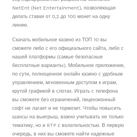
NetEnt (Net Entertainment), позволяющая
делать ставки от 0,2 до 100 монет на одну
линию.
Скачать мобильное казино из ТОП 10 вы
сможете либо с его официального сайта, либо с
нашей платформы (самые безопасные
бесплатные варианты). Мобильное приложение,
по сути, полноценное онлайн казино с удобным
управлением, мгновенным доступом к играм,
крутой графикой в слотах. Играть с телефона
вы сможете без ограничений, лицензионный
софт не лагает и не тормозит. Чтобы повысить
шансы на выигрыш, важно учитывать не только
тематику, но и RTP с волатильностью. В первую
очередь, в них вы сможете найти надежные