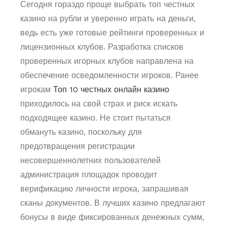
Сегодня гораздо проще выбрать топ честных
казино на рубли и уверенно играть на деньги,
ведь есть уже готовые рейтинги проверенных и
лицензионных клубов. Разработка списков
проверенных игорных клубов направлена на
обеспечение осведомленности игроков. Ранее
игрокам
Топ 10 честных онлайн казино
приходилось на свой страх и риск искать
подходящее казино. Не стоит пытаться
обмануть казино, поскольку для
предотвращения регистрации
несовершеннолетних пользователей
администрация площадок проводит
верификацию личности игрока, запрашивая
сканы документов. В лучших казино предлагают
бонусы в виде фиксированных денежных сумм,