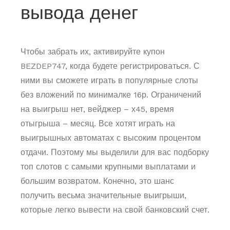
вывода денег
Чтобы забрать их, активируйте купон
BEZDEP747, когда будете регистрироваться. С
ними вы сможете играть в популярные слоты
без вложений по минималке 16р. Ограничений
на выигрыш нет, вейджер – х45, время
отыгрыша – месяц. Все хотят играть на
выигрышных автоматах с высоким процентом
отдачи. Поэтому мы выделили для вас подборку
топ слотов с самыми крупными выплатами и
большим возвратом. Конечно, это шанс
получить весьма значительные выигрыши,
которые легко вывести на свой банковский счет.